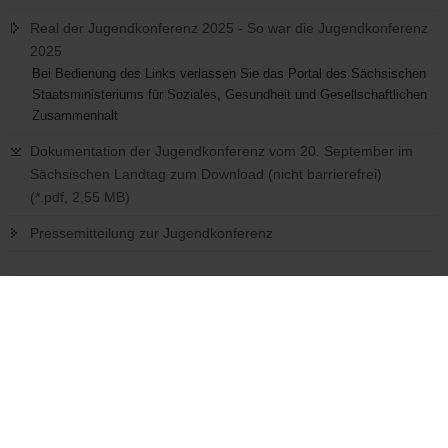
Real der Jugendkonferenz 2025 - So war die Jugendkonferenz
2025
Bei Bedienung des Links verlassen Sie das Portal des Sächsischen
Staatsministeriums für Soziales, Gesundheit und Gesellschaftlichen
Zusammenhalt
Dokumentation der Jugendkonferenz vom 20. September im
Sächsischen Landtag zum Download (nicht barrierefrei)
(*.pdf, 2,55 MB)
Pressemitteilung zur Jugendkonferenz
Zweite Kinderkonferenz am 1. Juni 2023 in Plauen
Erste Kinderkonferenz vom 1. Juni 2022 in Schleife