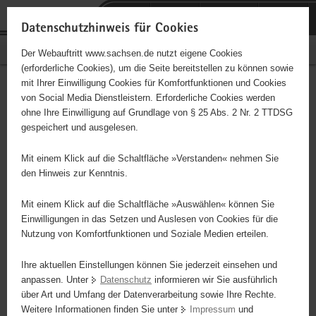
P
P
H
F
o
o
a
o
Datenschutzhinweis für Cookies
r
r
u
o
Familien in Sachsen
Der Webauftritt www.sachsen.de nutzt eigene Cookies
t
t
p
t
(erforderliche Cookies), um die Seite bereitstellen zu können sowie
a
a
t
e
mit Ihrer Einwilligung Cookies für Komfortfunktionen und Cookies
l
l
i
r
Jugendkonferenz 2025
Hauptinhalt
von Social Media Dienstleistern. Erforderliche Cookies werden
ü
n
n
-
ohne Ihre Einwilligung auf Grundlage von § 25 Abs. 2 Nr. 2 TTDSG
b
a
h
B
gespeichert und ausgelesen.
e
v
a
e
r
i
l
r
Mit einem Klick auf die Schaltfläche »Verstanden« nehmen Sie
Schnelleinstieg
g
g
t
e
den Hinweis zur Kenntnis.
der
r
a
i
e
t
c
Mit einem Klick auf die Schaltfläche »Auswählen« können Sie
Portalthemen
i
i
h
Einwilligungen in das Setzen und Auslesen von Cookies für die
Nutzung von Komfortfunktionen und Soziale Medien erteilen.
f
o
Zum
e
n
Video
Ihre aktuellen Einstellungen können Sie jederzeit einsehen und
n
anpassen. Unter
Datenschutz
informieren wir Sie ausführlich
Interesse am
d
über Art und Umfang der Datenverarbeitung sowie Ihre Rechte.
»Forum junge
e
Weitere Informationen finden Sie unter
Impressum
und
Perspektiven«
N