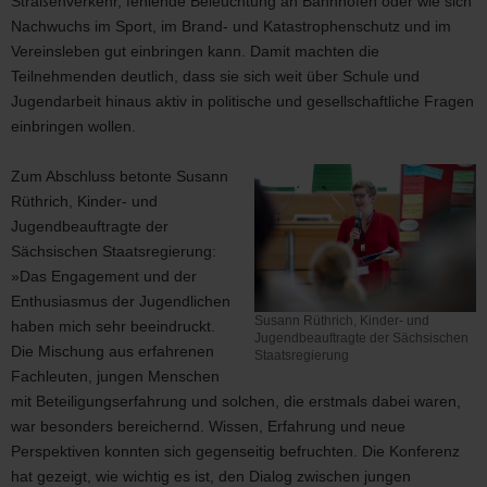
Straßenverkehr, fehlende Beleuchtung an Bahnhöfen oder wie sich
Kralinski,
Nachwuchs im Sport, im Brand- und Katastrophenschutz und im
Staatssekretär
Vereinsleben gut einbringen kann. Damit machten die
im
Teilnehmenden deutlich, dass sie sich weit über Schule und
Staatsministerium
Jugendarbeit hinaus aktiv in politische und gesellschaftliche Fragen
Wirtschaft,
Arbeit,
einbringen wollen.
Energie
und
Zum Abschluss betonte Susann
Klimaschutz
Rüthrich, Kinder- und
(4.v.re.)
Jugendbeauftragte der
Sächsischen Staatsregierung:
»Das Engagement und der
Enthusiasmus der Jugendlichen
Susann Rüthrich, Kinder- und
haben mich sehr beeindruckt.
Jugendbeauftragte der Sächsischen
Die Mischung aus erfahrenen
Staatsregierung
Susann
Fachleuten, jungen Menschen
Rüthrich,
mit Beteiligungserfahrung und solchen, die erstmals dabei waren,
Kinder-
war besonders bereichernd. Wissen, Erfahrung und neue
und
Perspektiven konnten sich gegenseitig befruchten. Die Konferenz
Jugendbeauftragte
hat gezeigt, wie wichtig es ist, den Dialog zwischen jungen
der