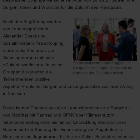
besprachen 55 junge Menschen im Alter von 14 bis 27 Jahren ihre
Sorgen, Ideen und Wünsche für die Zukunft des Freistaates.
Nach den Begrüßungsworten
von Landtagspräsident
Alexander Dierks und
Sozialministerin Petra Köpping
startete die Konferenz am
Samstagmorgen mit einer
Staatsministerin Petra Köpping im
»Zukunftswerkstatt«. In sechs
Gespräch mit jungen Menschen im
Gruppen diskutierten die
Rahmen der Zukunftwerkstatt
Staatsministerin
Teilnehmenden positive
Petra
Aspekte, Probleme, Sorgen und Lösungsansätze aus ihrem Alltag
Köpping
in Sachsen.
im
Gespräch
Dabei kamen Themen aus allen Lebensbereichen zur Sprache –
mit
jungen
von Mobilität mit Fahrrad und ÖPNV über Klimaschutz in
Menschen
Strukturwandelregionen bis hin zur Entwicklung des ländlichen
im
Raums und zur Kürzung der Finanzierung von Angeboten in
Rahmen
Bereichen von Jugendarbeit bis hin zur Kultur. Besonders intensiv
der