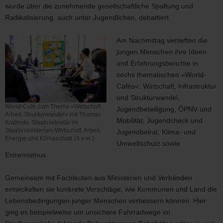
wurde über die zunehmende gesellschaftliche Spaltung und
Zukunftwerkstatt
Radikalisierung, auch unter Jugendlichen, debattiert.
Am Nachmittag vertieften die
jungen Menschen ihre Ideen
und Erfahrungsberichte in
sechs thematischen »World-
Cafés«: Wirtschaft, Infrastruktur
und Strukturwandel,
World-Café zum Thema »Wirtschaft,
Jugendbeteiligung, ÖPNV und
Arbeit, Strukturwandel« mit Thomas
Mobilität, Jugendcheck und
Kralinski, Staatssekretär im
Staatsministerium Wirtschaft, Arbeit,
Jugendbeirat, Klima- und
Energie und Klimaschutz (4.v.re.)
Umweltschutz sowie
World-
Extremismus.
Café
zum
Thema
Gemeinsam mit Fachleuten aus Ministerien und Verbänden
»Wirtschaft,
entwickelten sie konkrete Vorschläge, wie Kommunen und Land die
Arbeit,
Lebensbedingungen junger Menschen verbessern können. Hier
Strukturwandel«
ging es beispielweise um unsichere Fahrradwege im
mit
Thomas