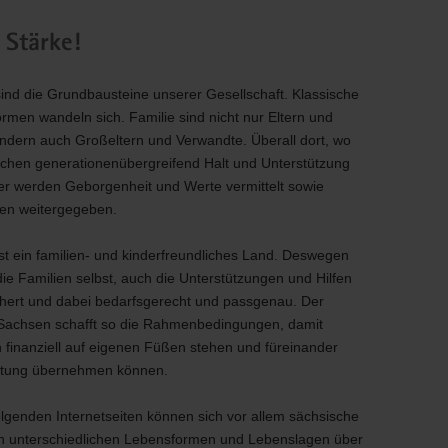
ektrumstörungen (FASD) geboren. Schon kleine
 Stärke!
SD ist vollständig vermeidbar. Gemeinsam können wir
er!
sind die Grundbausteine unserer Gesellschaft. Klassische
ormen wandeln sich. Familie sind nicht nur Eltern und
ondern auch Großeltern und Verwandte. Überall dort, wo
chen generationenübergreifend Halt und Unterstützung
er werden Geborgenheit und Werte vermittelt sowie
en weitergegeben.
st ein familien- und kinderfreundliches Land. Deswegen
die Familien selbst, auch die Unterstützungen und Hilfen
chert und dabei bedarfsgerecht und passgenau. Der
 Sachsen schafft so die Rahmenbedingungen, damit
finanziell auf eigenen Füßen stehen und füreinander
rtung übernehmen können.
olgenden Internetseiten können sich vor allem sächsische
in unterschiedlichen Lebensformen und Lebenslagen über