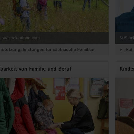
hau/stock.adobe.com
© iStock
rstützungsleistungen für sächsische Familien
Rat 
barkeit von Familie und Beruf
Kinde
esbeirat für die Belange von Familien
nsam Familien in Sachsen stärken
emium berät das sächsische Sozialministerium in allen Grundsatzfrage
m Landesbeirat