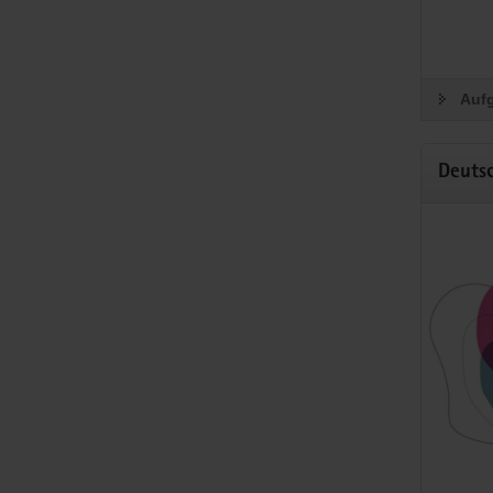
Wenn 
Wir wol
Zukunft
Aufg
Z
Deuts