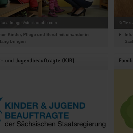
tuca Images/stock.adobe.com
© Tine 
ner, Kinder, Pflege und Beruf mit einander in
Inf
lang bringen
Sac
r- und Jugendbeauftragte (KJB)
Famil
ndberufshilfe und Produktionsschulen