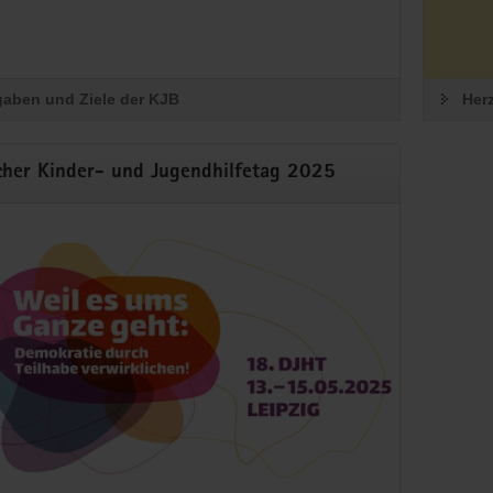
aus Chancen Erfolge werden
len benachteiligte junge Menschen für den Ausbildungs- und Arbeitsallta
 erleichtern.
aben und Ziele der KJB
Her
um Förderprogramm
cher Kinder- und Jugendhilfetag 2025