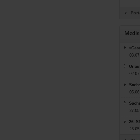
Port
Medie
»Gesu
03.07
Urlau
02.07
Sachs
05.06
Sachs
27.05
26. S
25.05