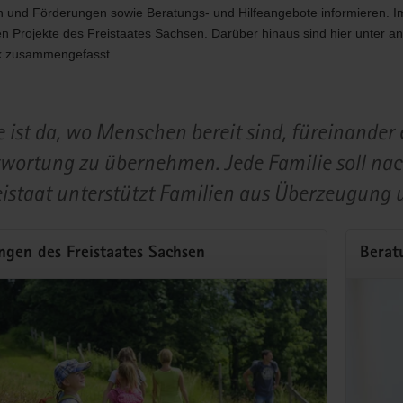
n und Förderungen sowie Beratungs- und Hilfeangebote informieren. I
n Projekte des Freistaates Sachsen. Darüber hinaus sind hier unter a
ck zusammengefasst.
n
huss zum Familienurlaub
rtal
e ist da, wo Menschen bereit sind, füreinande
s
wortung zu übernehmen. Jede Familie soll nac
hwert gemeinsame Zeit verbringen und Kraft tanken, dafür sind Famili
ützt Familien mit kleinem Geldbeutel mit einem individuellen Zuschuss
eistaat unterstützt Familien aus Überzeugung 
milienurlaub
ngen des Freistaates Sachsen
Berat