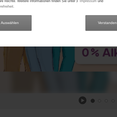
hre Rechte. Weitere Informationen finden Sie unter
Impressum
und
refreiheit
.
ogramm
Auswählen
Verstanden
e Kampagne gestartet: »100% Liebe – 0% 