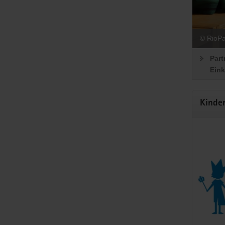
© RioPa
Part
Eink
Kinde
Juge