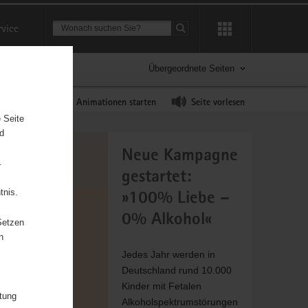
Suchbegriff
rvice
Suche starten
Übergeordnete Seiten
rast erhöhen
Animationen starten
Seite vorlesen
 Seite
nd
Neue Kampagne
.
gestartet:
tnis.
»100% Liebe –
0% Alkohol«
Setzen
n
Jedes Jahr werden in
Deutschland rund 10.000
Kinder mit Fetalen
itung
Alkoholspektrumstörungen