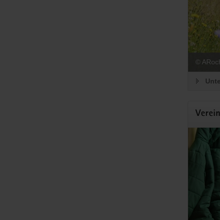
© ARoc
Unte
Verein
Land
Gemei
Das Gr
Zu