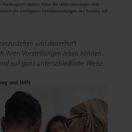
m Vordergrund stehen dabei die Unterstützungen und
nderem die wichtigsten Familienleistungen des Bundes auf
r einzustehen und dauerhaft
h ihren Vorstellungen leben können.
enurlaube genau das Richtige. Der Freistaat Sachsen
 für den Erholungsurlaub.
und auf ganz unterschiedliche Weise.
ung und Hilfe