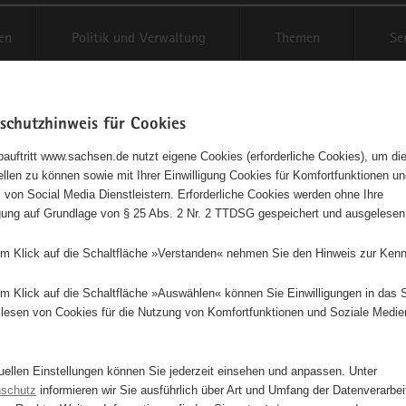
reifende
en
Politik und Verwaltung
Themen
Se
schutzhinweis für Cookies
Schriftgröße anpassen
Kont
auftritt www.sachsen.de nutzt eigene Cookies (erforderliche Cookies), um die
tellen zu können sowie mit Ihrer Einwilligung Cookies für Komfortfunktionen u
en
 von Social Media Dienstleistern. Erforderliche Cookies werden ohne Ihre
igung auf Grundlage von § 25 Abs. 2 Nr. 2 TTDSG gespeichert und ausgelesen
leinstieg
em Klick auf die Schaltfläche »Verstanden« nehmen Sie den Hinweis zur Kenn
lthemen
em Klick auf die Schaltfläche »Auswählen« können Sie Einwilligungen in das 
lesen von Cookies für die Nutzung von Komfortfunktionen und Soziale Medie
e
rlaub
tuellen Einstellungen können Sie jederzeit einsehen und anpassen. Unter
nschutz
informieren wir Sie ausführlich über Art und Umfang der Datenverarbe
rat