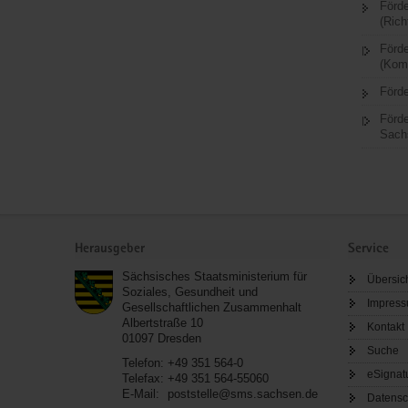
Förde
e
(Rich
c
Förde
h
(Kom
s
e
Förde
l
Förde
n
Sach
)
Footer-
Bereich
Herausgeber
Service
Sächsisches Staatsministerium für
Übersic
Soziales, Gesundheit und
Impres
Gesellschaftlichen Zusammenhalt
Albertstraße 10
Kontakt
01097
Dresden
Suche
Telefon:
+49 351 564-0
eSignat
Telefax:
+49 351 564-55060
E-Mail:
poststelle@sms.sachsen.de
Datensc