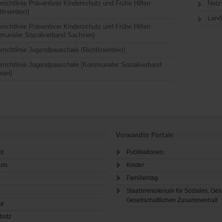
rrichtlinie Präventiver Kinderschutz und Frühe Hilfen
Netz
tlinientext)
Land
rrichtlinie Präventiver Kinderschutz und Frühe Hilfen
munaler Sozialverband Sachsen)
rrichtlinie Jugendpauschale (Richtlinientext)
rrichtlinie Jugendpauschale (Kommunaler Sozialverband
sen)
Verwandte Portale
ht
Publikationen
sum
Kinder
Familientag
Staatsministerium für Soziales, Ge
Gesellschaftlichen Zusammenhalt
ur
hutz