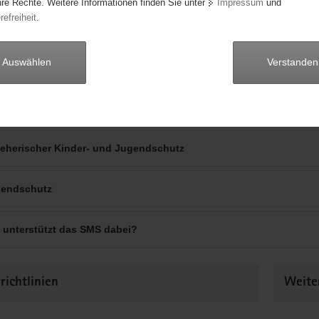
hre Rechte. Weitere Informationen finden Sie unter
Impressum
und
refreiheit
.
Auswählen
Verstanden
dragana991
ventiver Kinderschutz und Frühe Hilfen
ieherischer Kinder- und Jugendschutz
endschutz
 unterstützt das SMS dabei?
richtlinien
Weite