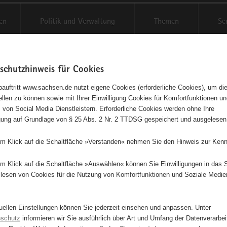
reifende
en
Politik und Verwaltung
Themen
Se
schutzhinweis für Cookies
Schrif
auftritt www.sachsen.de nutzt eigene Cookies (erforderliche Cookies), um die
tellen zu können sowie mit Ihrer Einwilligung Cookies für Komfortfunktionen u
er- und Jugendschutz in Sach
t
 von Social Media Dienstleistern. Erforderliche Cookies werden ohne Ihre
igung auf Grundlage von § 25 Abs. 2 Nr. 2 TTDSG gespeichert und ausgelesen
Der Schut
em Klick auf die Schaltfläche »Verstanden« nehmen Sie den Hinweis zur Kenn
des Freist
Förderung
em Klick auf die Schaltfläche »Auswählen« können Sie Einwilligungen in das 
gewährleis
lesen von Cookies für die Nutzung von Komfortfunktionen und Soziale Medie
gesamtgese
Sozialges
tuellen Einstellungen können Sie jederzeit einsehen und anpassen. Unter
nschutz
informieren wir Sie ausführlich über Art und Umfang der Datenverarbe